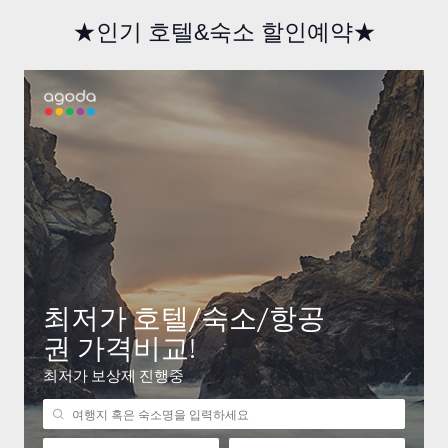
★인기 호텔&숙소 할인예약★